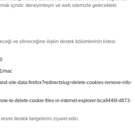
lamak içindir. deneyimleyin ve web sitemizle gelecekteki
leceği ve silineceğine ilişkin destek bölümlerinin listesi
50
71/mac
-and-site-data-firefox?redirectslug=delete-cookies-remove-info-
/how-to-delete-cookie-files-in-internet-explorer-bca9446f-d873-
n resmi destek belgelerini ziyaret edin.