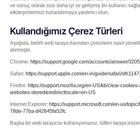
ve sonuç olarak size daha iyi ve gelişmiş bir kullanıcı sağ
etkileşimlerinizi hızlandırmaya yardımcı olun.
Kullandığımız Çerez Türleri
Aşağıda, belirli web tarayıcılarından çerezlerin nasıl yöneti
alınmıştır.
Chrome:
https://support.google.com/accounts/answer/320
Safari:
https://support.apple.com/en-in/guide/safari/sfri114
Firefox:
https://support.mozilla.org/en-US/kb/clear-cookies
websites-stored&redirectlocale=en-US
Internet Explorer:
https://support.microsoft.com/en-us/topic
78de-77ba-d42645fa52fc
Başka bir web tarayıcısı kullanıyorsanız, lütfen tarayıcınızı