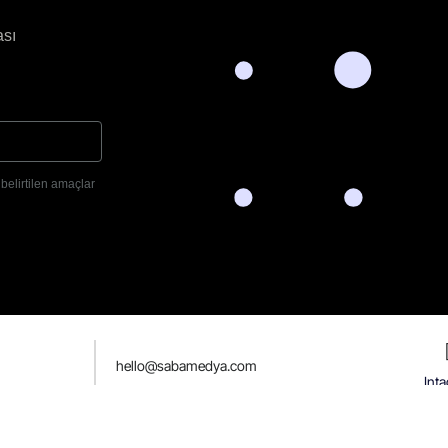
ası
a belirtilen amaçlar
hello@sabamedya.com
Int
© 2021-2026
Saba Medya
İletişim
Blog
Çerez Politikası