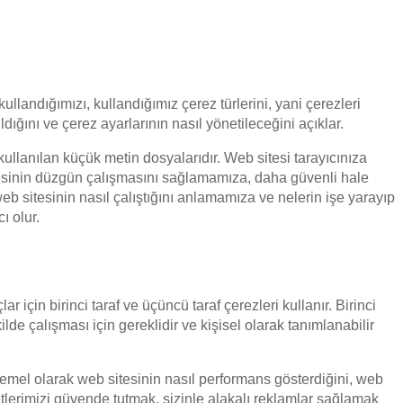
ullandığımızı, kullandığımız çerez türlerini, yani çerezleri
ıldığını ve çerez ayarlarının nasıl yönetileceğini açıklar.
kullanılan küçük metin dosyalarıdır. Web sitesi tarayıcınıza
itesinin düzgün çalışmasını sağlamamıza, daha güvenli hale
b sitesinin nasıl çalıştığını anlamamıza ve nelerin işe yarayıp
ı olur.
r için birinci taraf ve üçüncü taraf çerezleri kullanır. Birinci
lde çalışması için gereklidir ve kişisel olarak tanımlanabilir
temel olarak web sitesinin nasıl performans gösterdiğini, web
lerimizi güvende tutmak, sizinle alakalı reklamlar sağlamak