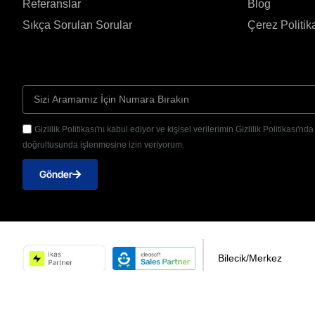
Referanslar
Blog
Sıkça Sorulan Sorular
Çerez Politik
Gizlilik Politikası'nı kabul ediyor ve kişisel verilerimin Gizlilik Politikası'nd
doğrultusunda işlenmesine izin veriyorum.
Gönder
Bilecik/Merkez