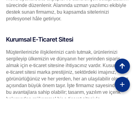
sürecinde düzenlenir. Alanında uzman yazılımcı ekibiyle
destek sunan firmamız, bu kapsamda sitelerinizi
profesyonel hâle getiriyor.
Kurumsal E-Ticaret Sitesi
Müşterilerinizle ilişkilerinizi canlı tutmak, ürünlerinizi
sergileyip ülkemizin ve dünyanın her yerinden sipariş
almak için e-ticaret sitesine ihtiyacınız vardır. Kusursuz bir
e-ticaret sitesi marka prestijiniz, sektördeki imajınız,
görünürlüğünüz ve her yerden, her an ulaşılabilir olmanız
+
açısından büyük önem taşır. İşte firmamız sayesinde tüm
bu avantajlara sahip olabilir; tasarım, yazılım ve içerik
bakımından mükemmel bir e-ticaret sitesiyle
sektörünüzde fark meydana getirebilirsiniz. Bu kapsamda
sunulan bazı hizmetler şunlardır:
Markalaşmaya uygun, doğru bir alan adı seçimi,