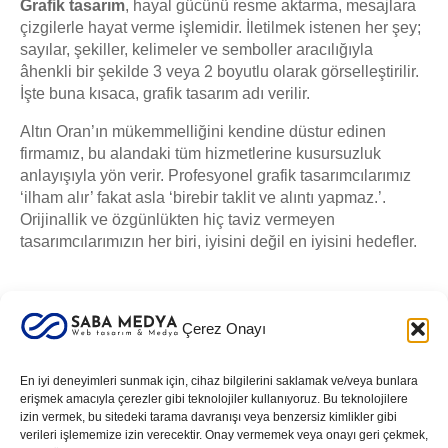
Grafik tasarım
, hayal gücünü resme aktarma, mesajlara
çizgilerle hayat verme işlemidir. İletilmek istenen her şey;
sayılar, şekiller, kelimeler ve semboller aracılığıyla
âhenkli bir şekilde 3 veya 2 boyutlu olarak görselleştirilir.
İşte buna kısaca, grafik tasarım adı verilir.
Altın Oran’ın mükemmelliğini kendine düstur edinen
firmamız, bu alandaki tüm hizmetlerine kusursuzluk
anlayışıyla yön verir. Profesyonel grafik tasarımcılarımız
‘ilham alır’ fakat asla ‘birebir taklit ve alıntı yapmaz.’.
Orijinallik ve özgünlükten hiç taviz vermeyen
tasarımcılarımızın her biri, iyisini değil en iyisini hedefler.
Çerez Onayı
Kurumsal Grafik Tasarım Hizmeti
En iyi deneyimleri sunmak için, cihaz bilgilerini saklamak ve/veya bunlara
erişmek amacıyla çerezler gibi teknolojiler kullanıyoruz. Bu teknolojilere
Logo
izin vermek, bu sitedeki tarama davranışı veya benzersiz kimlikler gibi
Sosyal Medya Görselleri
verileri işlememize izin verecektir. Onay vermemek veya onayı geri çekmek,
Afiş, Banner