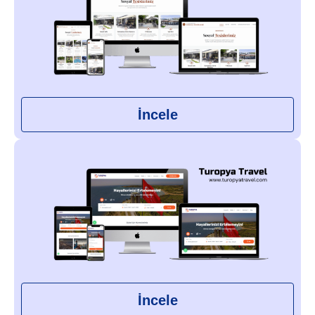
İncele
İncele