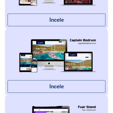
İncele
İncele