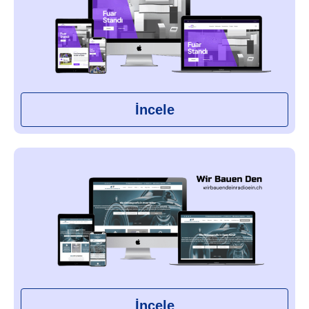
İncele
İncele